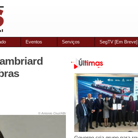
ado
Eventos
Serviços
SegTV [Em Breve]
ambriard
bras
© Antonio Cruz/ABr
Governo cria grupo para re