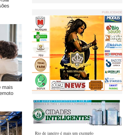
sões
PUBLICIDADE
e mais
remoto
Rio de janeiro é mais um exemplo