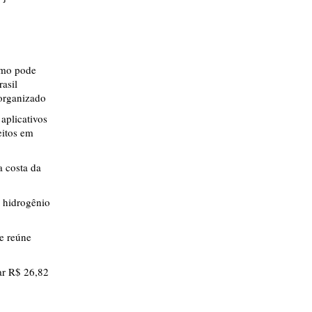
smo pode
rasil
 organizado
aplicativos
eitos em
 costa da
 hidrogênio
ue reúne
r R$ 26,82