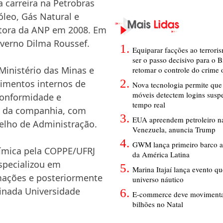
a carreira na Petrobras
óleo, Gás Natural e
etora da ANP em 2008. Em
overno Dilma Roussef.
Equiparar facções ao terrori
ser o passo decisivo para o B
Ministério das Minas e
retomar o controle do crime
dimentos internos de
Nova tecnologia permite que 
móveis detectem logins susp
conformidade e
tempo real
io da companhia, com
EUA apreendem petroleiro na
elho de Administração.
Venezuela, anuncia Trump
GWM lança primeiro barco a
ímica pela COPPE/UFRJ
da América Latina
especializou em
Marina Itajaí lança evento q
rmações e posteriormente
universo náutico
inada Universidade
E-commerce deve movimenta
bilhões no Natal