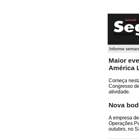
Informe semana
Maior eve
América 
Começa nesta 
Congresso de 
atividade.
Nova bod
A empresa de 
Operações Pol
outubro, no S