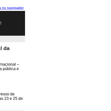
a no navegador
!
l da
rnacional –
a pública e
resso de
as 23 e 25 de