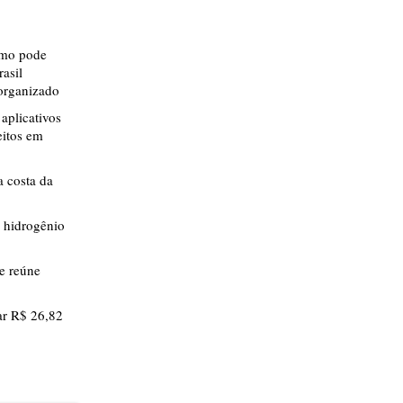
smo pode
rasil
 organizado
aplicativos
eitos em
 costa da
 hidrogênio
ue reúne
r R$ 26,82