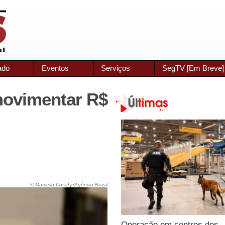
ado
Eventos
Serviços
SegTV [Em Breve]
movimentar R$
© Marcello Casal jr/Agência Brasil
Operação em centros dos