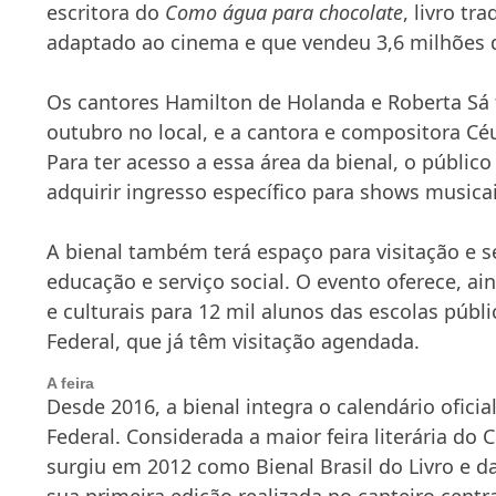
escritora do
Como água para chocolate
, livro tr
adaptado ao cinema e que vendeu 3,6 milhões 
Os cantores Hamilton de Holanda e Roberta Sá
outubro
no local, e a cantora e compositora Céu
Para
ter
acesso a essa área da bienal, o público 
adquirir ingresso específico para shows musicai
A bienal também
ter
á espaço para visitação e 
educação e serviço social. O evento oferece, ain
e culturais para 12 mil alunos das escolas públi
Federal, que já têm visitação agendada.
A feira
Desde 2016, a bienal integra o calendário oficia
Federal. Considerada a maior feira literária do 
surgiu em 2012 como Bienal Brasil do Livro e da
sua primeira edição realizada no canteiro centr