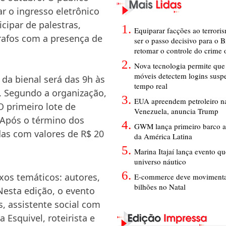
rar o ingresso eletrônico
cipar de palestras,
Equiparar facções ao terrori
rafos com a presença de
ser o passo decisivo para o B
retomar o controle do crime
Nova tecnologia permite que 
móveis detectem logins susp
da bienal será das 9h às
tempo real
. Segundo a organização,
EUA apreendem petroleiro na
O primeiro lote de
Venezuela, anuncia Trump
. Após o término dos
GWM lança primeiro barco a
as com valores de R$ 20
da América Latina
Marina Itajaí lança evento q
universo náutico
xos temáticos: autores,
E-commerce deve movimenta
bilhões no Natal
Nesta edição, o evento
s, assistente social com
 Esquivel, roteirista e