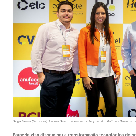
Diego Garcia (Comercial), Priscila Bibiano (Parcerias e Negócios) e Matheus Quincoze
Parceria visa disseminar a transformação tecnológica do s