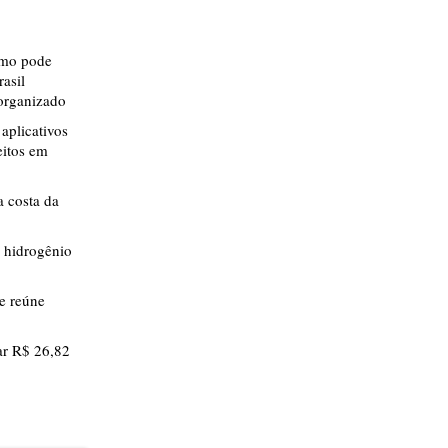
smo pode
rasil
 organizado
aplicativos
eitos em
 costa da
 hidrogênio
ue reúne
r R$ 26,82