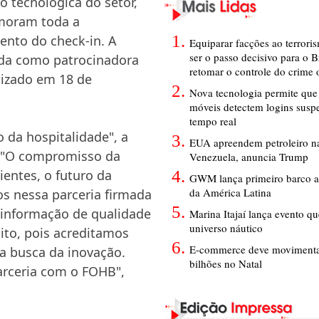
o tecnológica do setor,
imoram toda a
nto do check-in. A
Equiparar facções ao terrori
ser o passo decisivo para o B
ada como patrocinadora
retomar o controle do crime
lizado em 18 de
Nova tecnologia permite que 
móveis detectem logins susp
tempo real
 da hospitalidade", a
EUA apreendem petroleiro na
. "O compromisso da
Venezuela, anuncia Trump
ientes, o futuro da
GWM lança primeiro barco a
da América Latina
os nessa parceria firmada
r informação de qualidade
Marina Itajaí lança evento q
universo náutico
ito, pois acreditamos
E-commerce deve movimenta
a busca da inovação.
bilhões no Natal
arceria com o FOHB",