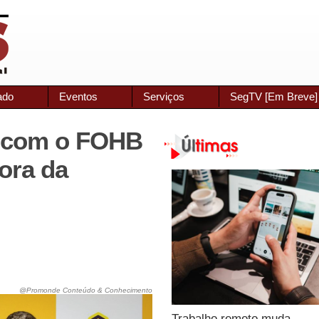
ado
Eventos
Serviços
SegTV [Em Breve]
a com o FOHB
ora da
@Promonde Conteúdo & Conhecimento
Trabalho remoto muda