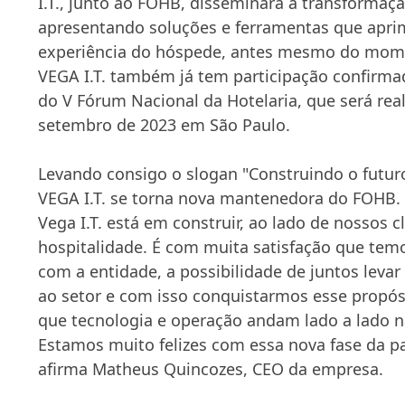
I.T., junto ao FOHB, disseminará a transformaçã
apresentando soluções e ferramentas que apr
experiência do hóspede, antes mesmo do mome
VEGA I.T. também já tem participação confirm
do V Fórum Nacional da Hotelaria, que será rea
setembro de 2023 em São Paulo.
Levando consigo o slogan "Construindo o futuro
VEGA I.T. se torna nova mantenedora do FOHB
Vega I.T. está em construir, ao lado de nossos cl
hospitalidade. É com muita satisfação que tem
com a entidade, a possibilidade de juntos leva
ao setor e com isso conquistarmos esse propós
que tecnologia e operação andam lado a lado n
Estamos muito felizes com essa nova fase da p
afirma Matheus Quincozes, CEO da empresa.