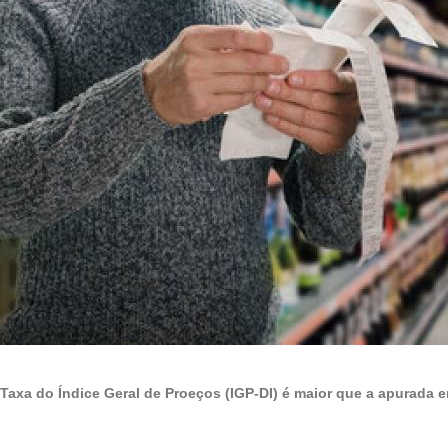
Taxa do Índice Geral de Proeços (IGP-DI) é maior que a apurada 