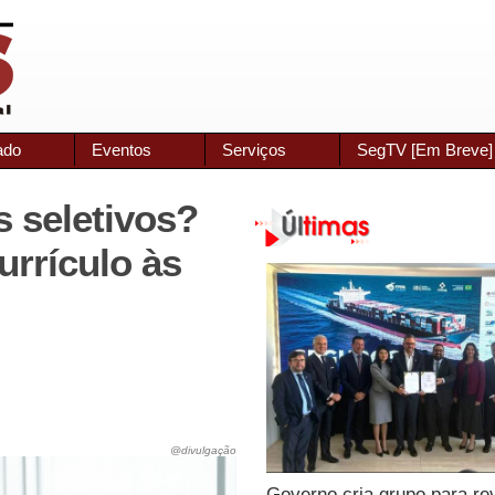
ado
Eventos
Serviços
SegTV [Em Breve]
s seletivos?
urrículo às
@divulgação
Governo cria grupo para re