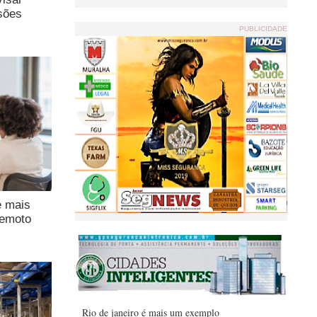
sões
PUBLICIDADE
e mais
remoto
Rio de janeiro é mais um exemplo