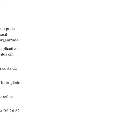
smo pode
rasil
 organizado
aplicativos
eitos em
 costa da
 hidrogênio
ue reúne
r R$ 26,82