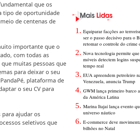
é fundamental que os
a tipo de oportunidade
o meio de centenas de
Equiparar facções ao terrori
ser o passo decisivo para o B
retomar o controle do crime
muito importante que o
Nova tecnologia permite que 
zado, com todas as
móveis detectem logins susp
s que muitas pessoas que
tempo real
mas para deixar o seu
EUA apreendem petroleiro na
 PandaPé, plataforma de
Venezuela, anuncia Trump
daptar o seu CV para
GWM lança primeiro barco a
da América Latina
Marina Itajaí lança evento q
universo náutico
 para ajudar os
E-commerce deve movimenta
ocessos seletivos que
bilhões no Natal