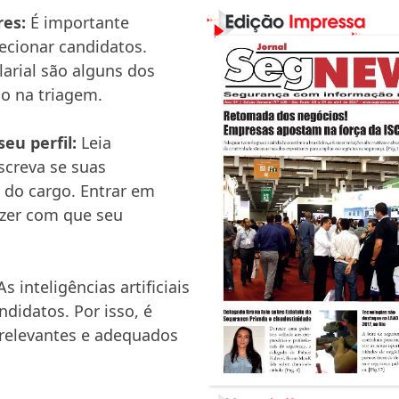
res:
É importante
lecionar candidatos.
larial são alguns dos
so na triagem.
eu perfil:
Leia
screva se suas
s do cargo. Entrar em
azer com que seu
As inteligências artificiais
ndidatos. Por isso, é
 relevantes e adequados