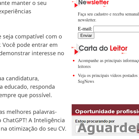
ante manter o seu
experiências
Faça seu cadastro e receba semana
newsletter.
E-mail:
 seja compatível com o
r. Você pode entrar em
 demonstrar interesse no
Acompanhe as principais informaç
leitores
Veja os principais vídeos postados 
ua candidatura,
SegNews
ja educado, responda
empre que possível.
as melhores palavras-
o ChatGPT! A Inteligência
 na otimização do seu CV.