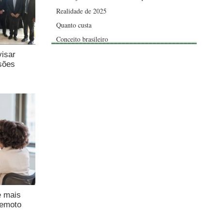
Realidade de 2025
Quanto custa
Conceito brasileiro
visar
sões
e mais
remoto