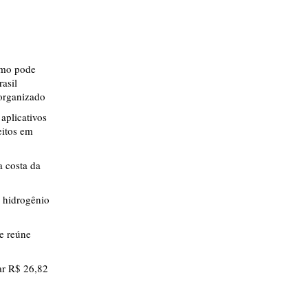
smo pode
rasil
 organizado
aplicativos
eitos em
 costa da
 hidrogênio
ue reúne
r R$ 26,82