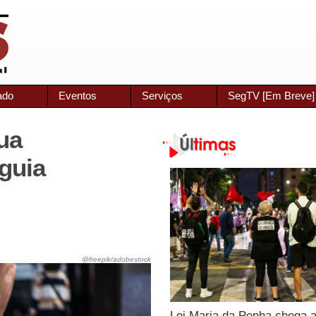
ado
Eventos
Serviços
SegTV [Em Breve]
sua
-guia
@freepik/adobestock
Lei Maria da Penha chega 