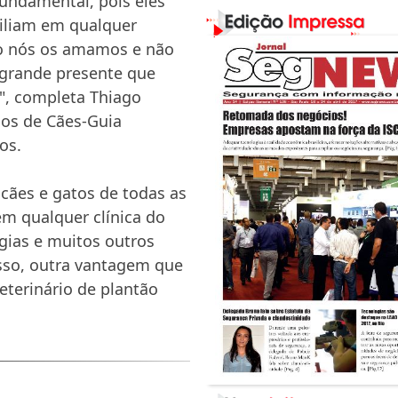
fundamental, pois eles
iliam em qualquer
nto nós os amamos e não
 grande presente que
", completa Thiago
ios de Cães-Guia
os.
 cães e gatos de todas as
em qualquer clínica do
rgias e muitos outros
sso, outra vantagem que
eterinário de plantão