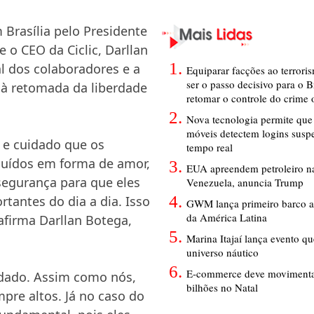
Brasília pelo Presidente
 o CEO da Ciclic, Darllan
l dos colaboradores e a
Equiparar facções ao terrori
ser o passo decisivo para o B
 à retomada da liberdade
retomar o controle do crime
Nova tecnologia permite que 
móveis detectem logins susp
 e cuidado que os
tempo real
buídos em forma de amor,
EUA apreendem petroleiro na
egurança para que eles
Venezuela, anuncia Trump
antes do dia a dia. Isso
GWM lança primeiro barco a
da América Latina
 afirma Darllan Botega,
Marina Itajaí lança evento q
universo náutico
E-commerce deve movimenta
idado. Assim como nós,
bilhões no Natal
re altos. Já no caso do