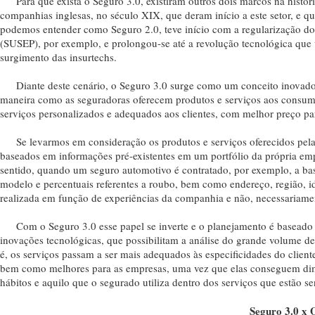
Para que exista o Seguro 3.0, existiram outros dois marcos na históri
companhias inglesas, no século XIX, que deram início a este setor, e 
podemos entender como Seguro 2.0, teve início com a regularização d
(SUSEP), por exemplo, e prolongou-se até a revolução tecnológica que 
surgimento das insurtechs.
Diante deste cenário, o Seguro 3.0 surge como um conceito inovador, 
maneira como as seguradoras oferecem produtos e serviços aos consumi
serviços personalizados e adequados aos clientes, com melhor preço pa
Se levarmos em consideração os produtos e serviços oferecidos pelas s
baseados em informações pré-existentes em um portfólio da própria emp
sentido, quando um seguro automotivo é contratado, por exemplo, a bas
modelo e percentuais referentes a roubo, bem como endereço, região, id
realizada em função de experiências da companhia e não, necessariamen
Com o Seguro 3.0 esse papel se inverte e o planejamento é baseado em
inovações tecnológicas, que possibilitam a análise do grande volume de
é, os serviços passam a ser mais adequados às especificidades do client
bem como melhores para as empresas, uma vez que elas conseguem dimi
hábitos e aquilo que o segurado utiliza dentro dos serviços que estão s
Seguro 3.0 x 