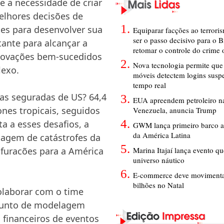
 a necessidade de criar
elhores decisões de
tes para desenvolver sua
Equiparar facções ao terrori
ser o passo decisivo para o B
ante para alcançar a
retomar o controle do crime
enovações bem-sucedidos
Nova tecnologia permite que 
lexo.
móveis detectem logins susp
tempo real
das seguradas de US? 64,4
EUA apreendem petroleiro na
nes tropicais, seguidos
Venezuela, anuncia Trump
a a esses desafios, a
GWM lança primeiro barco a
da América Latina
agem de catástrofes da
Marina Itajaí lança evento q
furacões para a América
universo náutico
E-commerce deve movimenta
bilhões no Natal
olaborar com o time
junto de modelagem
financeiros de eventos