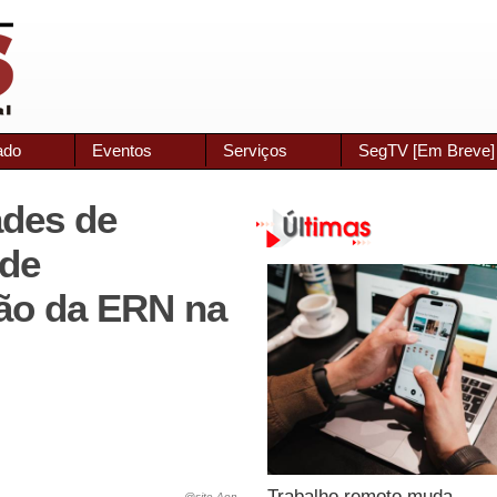
ado
Eventos
Serviços
SegTV [Em Breve]
ades de
 de
ção da ERN na
Trabalho remoto muda
@site Aon