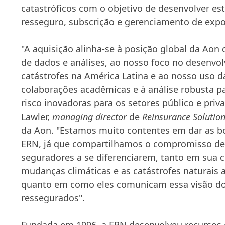
catastróficos com o objetivo de desenvolver est
resseguro, subscrição e gerenciamento de expo
"A aquisição alinha-se à posição global da Aon
de dados e análises, ao nosso foco no desenv
catástrofes na América Latina e ao nosso uso da
colaborações acadêmicas e à análise robusta pa
risco inovadoras para os setores público e priva
Lawler,
managing director
de
Reinsurance Solutio
da Aon. "Estamos muito contentes em dar as b
ERN, já que compartilhamos o compromisso de 
seguradores a se diferenciarem, tanto em sua
mudanças climáticas e as catástrofes naturais 
quanto em como eles comunicam essa visão do 
ressegurados".
Fundada em 1996, a ERN desenvolveu recurso