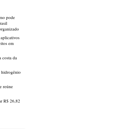
smo pode
rasil
 organizado
aplicativos
eitos em
 costa da
 hidrogênio
ue reúne
r R$ 26,82