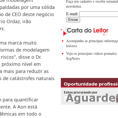
Faça seu cadastro e receba semana
newsletter.
spaldadas por uma sólida
ção de CEO deste negócio
E-mail:
io Ordaz, irão
rs.
Acompanhe as principais informaç
 uma marca muito
leitores
taformas de modelagem
Veja os principais vídeos postados 
iscos", disse o Dr.
SegNews
o próximo nível em
a mais para reduzir as
 de catástrofes naturais
 para quantificar
mente. A Aon está
adêmicas em todo o