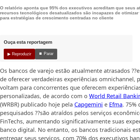
O relatório aponta que 95% dos executivos acreditam que seus a
recursos tecnológicos desatualizados são incapazes de otimizar
para estratégias de crescimento centradas no cliente
Ouça esta reportagem
⏹ Parar
▶ Reproduzir
Os bancos de varejo estão atualmente atrasados ??
de oferecer verdadeiras experiências omnichannel, po
voltam para concorrentes que oferecem experiência
personalizadas, de acordo com o
World Retail Banki
(WRBR) publicado hoje pela
Capgemini
e
Efma
. 75% 
pesquisados ??são atraídos pelos serviços econômic
FinTechs, aumentando significativamente suas expe
banco digital. No entanto, os bancos tradicionais es
entregar seus serviços, com 70% dos executivos ba