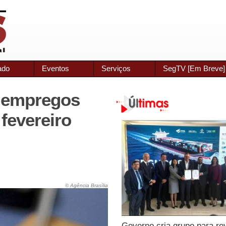
ado
Eventos
Serviços
SegTV [Em Breve]
l empregos
fevereiro
© Agência Brasília
Governo cria grupo para re