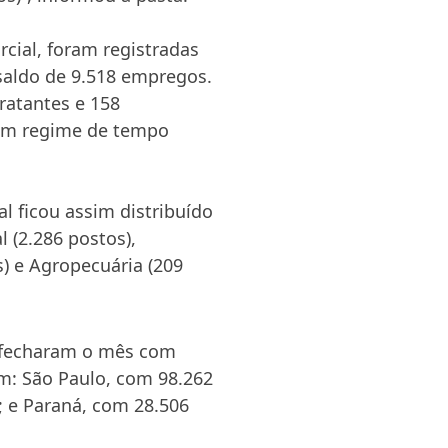
cial, foram registradas
saldo de 9.518 empregos.
ratantes e 158
em regime de tempo
 ficou assim distribuído
l (2.286 postos),
s) e Agropecuária (209
o fecharam o mês com
m: São Paulo, com 98.262
; e Paraná, com 28.506