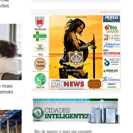
sões
PUBLICIDADE
e mais
remoto
Rio de janeiro é mais um exemplo