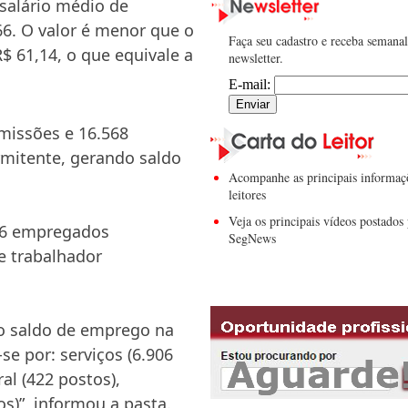
salário médio de
66. O valor é menor que o
Faça seu cadastro e receba semana
$ 61,14, o que equivale a
newsletter.
E-mail:
missões e 16.568
rmitente, gerando saldo
Acompanhe as principais informaç
leitores
Veja os principais vídeos postados 
 36 empregados
SegNews
e trabalhador
 o saldo de emprego na
se por: serviços (6.906
al (422 postos),
s)”, informou a pasta.