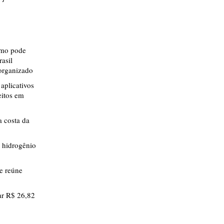
smo pode
rasil
 organizado
aplicativos
eitos em
 costa da
 hidrogênio
ue reúne
r R$ 26,82