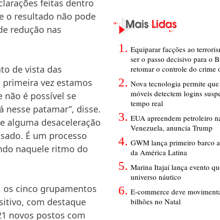
larações feitas dentro
ue o resultado não pode
 de redução nas
Equiparar facções ao terrori
ser o passo decisivo para o B
to de vista das
retomar o controle do crime
a primeira vez estamos
Nova tecnologia permite que 
móveis detectem logins susp
 não é possível se
tempo real
á nesse patamar”, disse.
EUA apreendem petroleiro na
ere alguma desaceleração
Venezuela, anuncia Trump
ssado. É um processo
GWM lança primeiro barco a
ndo naquele ritmo do
da América Latina
Marina Itajaí lança evento q
universo náutico
, os cinco grupamentos
E-commerce deve movimenta
sitivo, com destaque
bilhões no Natal
421 novos postos com