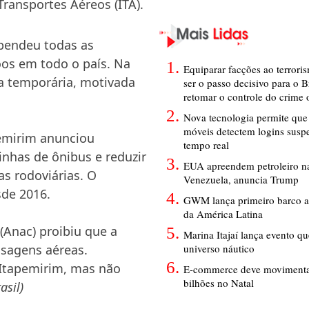
ransportes Aéreos (ITA).
pendeu todas as
os em todo o país. Na
Equiparar facções ao terrori
ra temporária, motivada
ser o passo decisivo para o B
retomar o controle do crime
Nova tecnologia permite que 
móveis detectem logins susp
pemirim anunciou
tempo real
linhas de ônibus e reduzir
EUA apreendem petroleiro na
s rodoviárias. O
Venezuela, anuncia Trump
sde 2016.
GWM lança primeiro barco a
da América Latina
 (Anac) proibiu que a
Marina Itajaí lança evento q
universo náutico
ssagens aéreas.
Itapemirim, mas não
E-commerce deve movimenta
bilhões no Natal
asil)