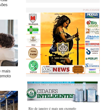
sões
PUBLICIDADE
e mais
remoto
Rio de janeiro é mais um exemplo