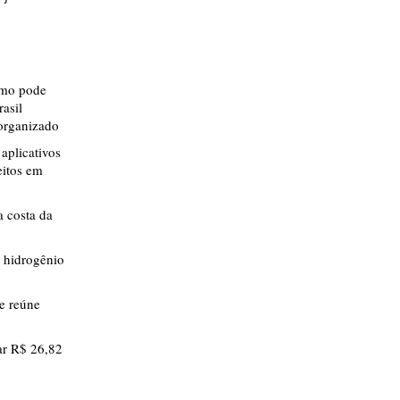
smo pode
rasil
 organizado
aplicativos
eitos em
 costa da
 hidrogênio
ue reúne
r R$ 26,82