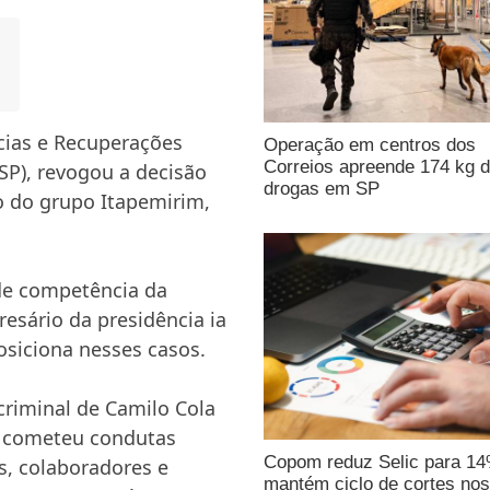
ências e Recuperações
Operação em centros dos
Correios apreende 174 kg 
-SP), revogou a decisão
drogas em SP
o do grupo Itapemirim,
de competência da
esário da presidência ia
osiciona nesses casos.
criminal de Camilo Cola
va cometeu condutas
Copom reduz Selic para 1
s, colaboradores e
mantém ciclo de cortes nos