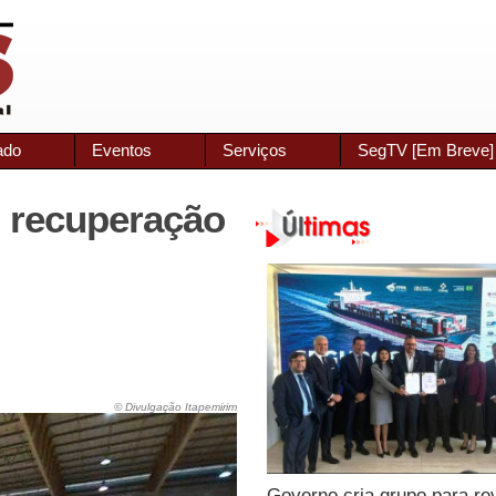
ado
Eventos
Serviços
SegTV [Em Breve]
 recuperação
© Divulgação Itapemirim
Governo cria grupo para re