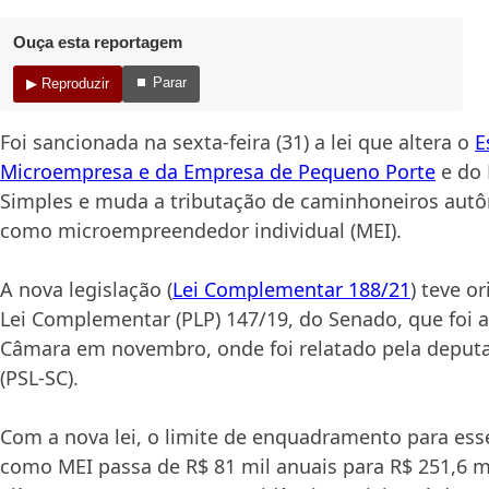
Ouça esta reportagem
⏹ Parar
▶ Reproduzir
Foi sancionada na sexta-feira (31) a lei que altera o
E
Microempresa e da Empresa de Pequeno Porte
e do 
Simples e muda a tributação de caminhoneiros autô
como microempreendedor individual (MEI).
A nova legislação (
Lei Complementar 188/21
) teve o
Lei Complementar (PLP) 147/19, do Senado, que foi 
Câmara em novembro, onde foi relatado pela deputa
(PSL-SC).
Com a nova lei, o limite de enquadramento para es
como MEI passa de R$ 81 mil anuais para R$ 251,6 mi