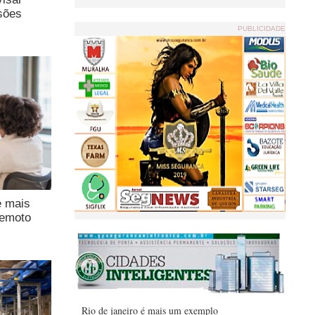
sões
PUBLICIDADE
e mais
remoto
Rio de janeiro é mais um exemplo