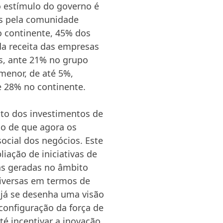
o estímulo do governo é
os pela comunidade
o continente, 45% dos
da receita das empresas
s, ante 21% no grupo
 menor, de até 5%,
e 28% no continente.
to dos investimentos de
ão de que agora os
ocial dos negócios. Este
ação de iniciativas de
as geradas no âmbito
diversas em termos de
e já se desenha uma visão
configuração da força de
té incentivar a inovação