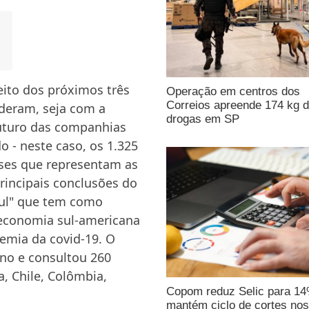
eito dos próximos três
Operação em centros dos
Correios apreende 174 kg 
ideram, seja com a
drogas em SP
futuro das companhias
- neste caso, os 1.325
ses que representam as
rincipais conclusões do
ul" que tem como
 economia sul-americana
emia da covid-19. O
ano e consultou 260
a, Chile, Colômbia,
Copom reduz Selic para 1
mantém ciclo de cortes nos