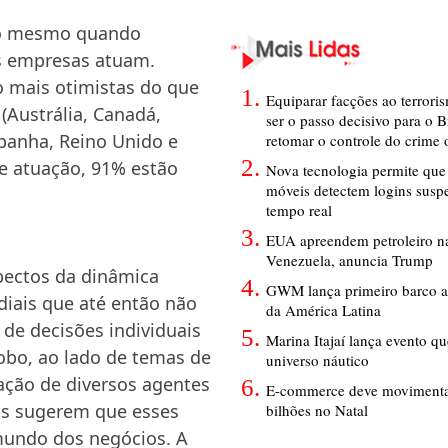
lto mesmo quando
s empresas atuam.
o mais otimistas do que
Equiparar facções ao terrori
(Austrália, Canadá,
ser o passo decisivo para o B
Espanha, Reino Unido e
retomar o controle do crime
e atuação, 91% estão
Nova tecnologia permite que 
móveis detectem logins susp
tempo real
EUA apreendem petroleiro na
Venezuela, anuncia Trump
pectos da dinâmica
GWM lança primeiro barco a
diais que até então não
da América Latina
 de decisões individuais
Marina Itajaí lança evento q
obo, ao lado de temas de
universo náutico
ação de diversos agentes
E-commerce deve movimenta
os sugerem que esses
bilhões no Natal
undo dos negócios. A