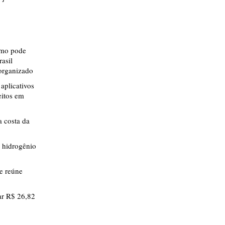
smo pode
rasil
 organizado
aplicativos
eitos em
 costa da
 hidrogênio
ue reúne
r R$ 26,82