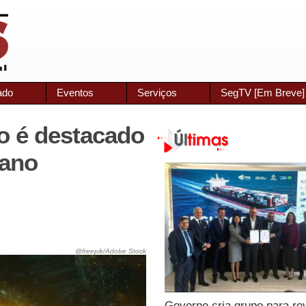
ado
Eventos
Serviços
SegTV [Em Breve]
o é destacado
cano
@freepik/Adobe Stock
Governo cria grupo para re