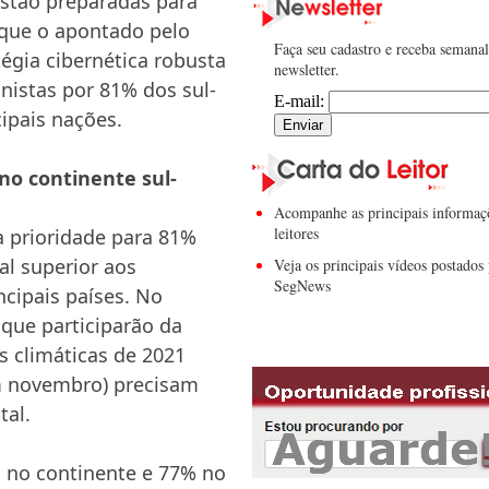
estão preparadas para
 que o apontado pelo
Faça seu cadastro e receba semana
tégia cibernética robusta
newsletter.
nistas por 81% dos sul-
E-mail:
ipais nações.
no continente sul-
Acompanhe as principais informaç
leitores
 prioridade para 81%
al superior aos
Veja os principais vídeos postados 
SegNews
ncipais países. No
 que participarão da
 climáticas de 2021
m novembro) precisam
tal.
 no continente e 77% no