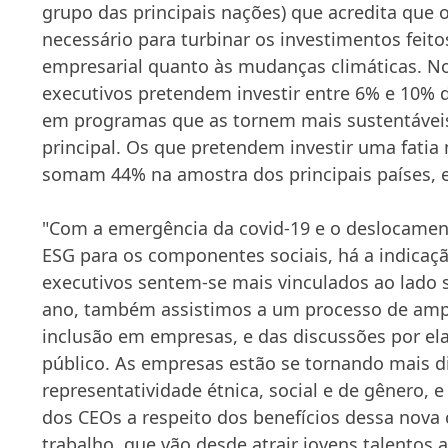
grupo das principais nações) que acredita que 
necessário para turbinar os investimentos feit
empresarial quanto às mudanças climáticas. N
executivos pretendem investir entre 6% e 10% 
em programas que as tornem mais sustentávei
principal. Os que pretendem investir uma fatia
somam 44% na amostra dos principais países, 
"Com a emergência da covid-19 e o deslocamen
ESG para os componentes sociais, há a indicaç
executivos sentem-se mais vinculados ao lado s
ano, também assistimos a um processo de ampli
inclusão em empresas, e das discussões por el
público. As empresas estão se tornando mais 
representatividade étnica, social e de gênero, 
dos CEOs a respeito dos benefícios dessa nova 
trabalho, que vão desde atrair jovens talentos a