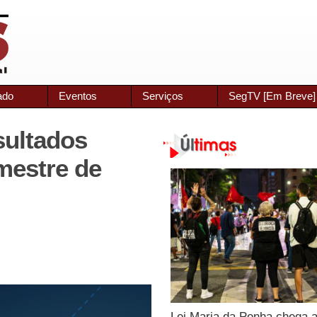
ado
Eventos
Serviços
SegTV [Em Breve]
sultados
imestre de
Lei Maria da Penha chega 