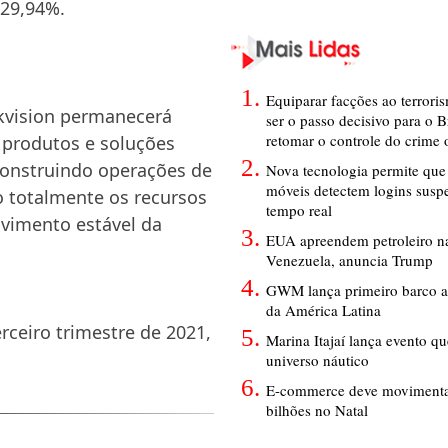
 29,94%.
Equiparar facções ao terrori
ikvision permanecerá
ser o passo decisivo para o B
retomar o controle do crime
m produtos e soluções
construindo operações de
Nova tecnologia permite que 
móveis detectem logins susp
o totalmente os recursos
tempo real
lvimento estável da
EUA apreendem petroleiro na
Venezuela, anuncia Trump
GWM lança primeiro barco a
da América Latina
rceiro trimestre de 2021,
Marina Itajaí lança evento q
universo náutico
E-commerce deve movimenta
bilhões no Natal