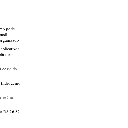
smo pode
rasil
 organizado
aplicativos
eitos em
 costa da
 hidrogênio
ue reúne
r R$ 26,82