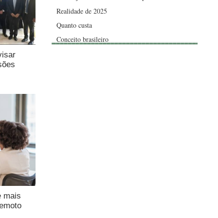
Realidade de 2025
Quanto custa
Conceito brasileiro
visar
sões
e mais
remoto