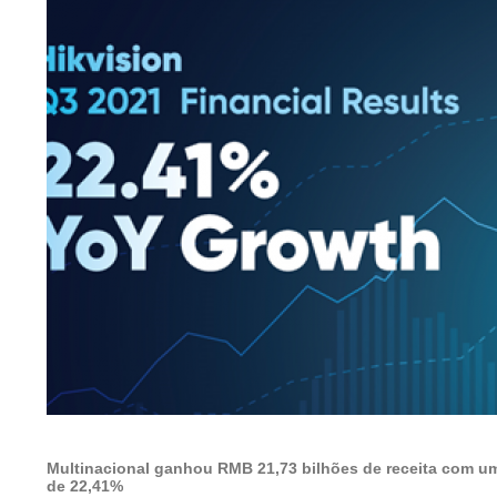
Multinacional ganhou RMB 21,73 bilhões de receita com u
de 22,41%