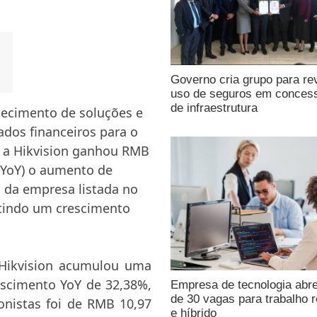
Governo cria grupo para re
uso de seguros em conces
de infraestrutura
rnecimento de soluções e
ados financeiros para o
e, a Hikvision ganhou RMB
(YoY) o aumento de
as da empresa listada no
letindo um crescimento
a Hikvision acumulou uma
escimento YoY de 32,38%,
Empresa de tecnologia abr
de 30 vagas para trabalho 
ionistas foi de RMB 10,97
e híbrido