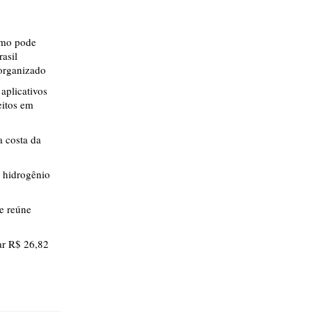
smo pode
rasil
 organizado
aplicativos
eitos em
 costa da
 hidrogênio
ue reúne
r R$ 26,82