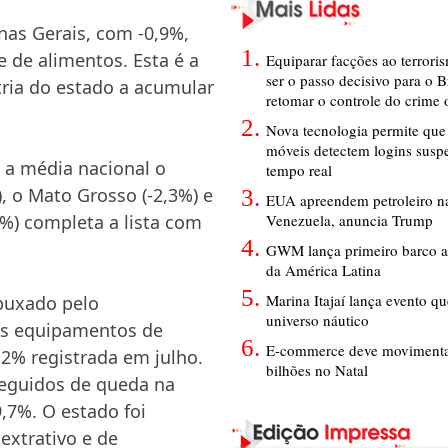
nas Gerais, com -0,9%,
 de alimentos. Esta é a
Equiparar facções ao terrori
ser o passo decisivo para o B
tria do estado a acumular
retomar o controle do crime
Nova tecnologia permite que 
móveis detectem logins susp
a média nacional o
tempo real
), o Mato Grosso (-2,3%) e
EUA apreendem petroleiro na
Venezuela, anuncia Trump
3%) completa a lista com
GWM lança primeiro barco a
da América Latina
Marina Itajaí lança evento q
 puxado pelo
universo náutico
os equipamentos de
E-commerce deve movimenta
2% registrada em julho.
bilhões no Natal
seguidos de queda na
,7%. O estado foi
extrativo e de