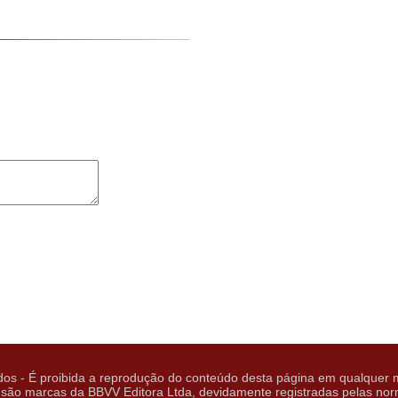
os - É proibida a reprodução do conteúdo desta página em qualquer m
arcas da BBVV Editora Ltda, devidamente registradas pelas normas 