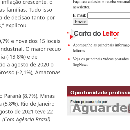
nflação crescente, o
Faça seu cadastro e receba semana
newsletter.
s famílias. Tudo isso
E-mail:
a de decisão tanto por
” explicou.
,7% e nove dos 15 locais
Acompanhe as principais informaç
ndustrial. O maior recuo
leitores
ia (-13,8%) e de
Veja os principais vídeos postados 
ão a agosto de 2020 o
SegNews
 Grosso (-2,1%), Amazonas
o Paraná (8,7%), Minas
a (5,8%), Rio de Janeiro
agosto de 2021 teve 22
.
(Com Agência Brasil)