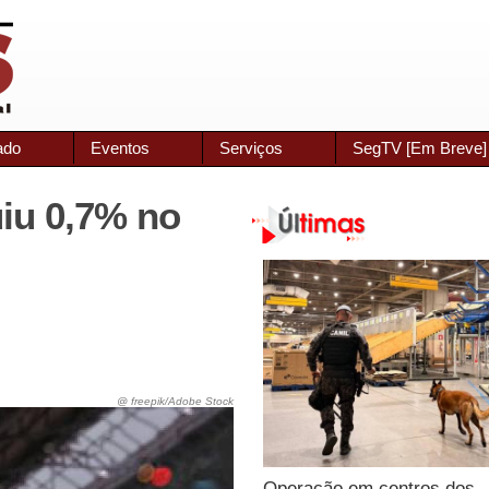
ado
Eventos
Serviços
SegTV [Em Breve]
iu 0,7% no
@ freepik/Adobe Stock
Operação em centros dos