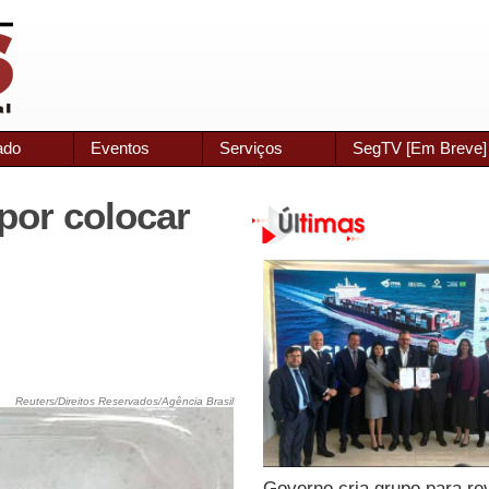
ado
Eventos
Serviços
SegTV [Em Breve]
 por colocar
Reuters/Direitos Reservados/Agência Brasil
Governo cria grupo para re