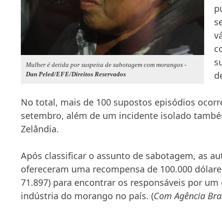
p
s
v
c
s
Mulher é detida por suspeita de sabotagem com morangos -
d
Dan Peled/EFE/Direitos Reservados
No total, mais de 100 supostos episódios ocor
setembro, além de um incidente isolado també
Zelândia.
Após classificar o assunto de sabotagem, as au
ofereceram uma recompensa de 100.000 dólares
71.897) para encontrar os responsáveis por um
indústria do morango no país. (
Com Agência Bras