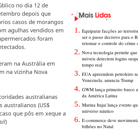
úblico no dia 12 de
etembro depois que
ários casos de morangos
om agulhas vendidos em
Equiparar facções ao terrori
ser o passo decisivo para o B
upermercados foram
retomar o controle do crime
etectados.
Nova tecnologia permite que 
móveis detectem logins susp
reram na Austrália em
tempo real
m na vizinha Nova
EUA apreendem petroleiro na
Venezuela, anuncia Trump
GWM lança primeiro barco a
da América Latina
toridades australianas
 australianos (US$
Marina Itajaí lança evento q
universo náutico
 caso que pôs em xeque a
E-commerce deve movimenta
il
)
bilhões no Natal