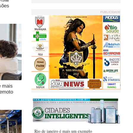
sões
PUBLICIDADE
e mais
remoto
Rio de janeiro é mais um exemplo