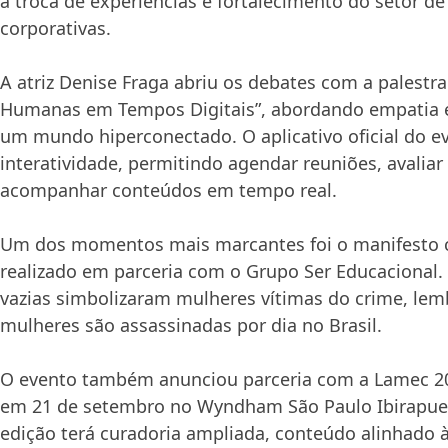
a troca de experiências e fortalecimento do setor de
corporativas.
A atriz Denise Fraga abriu os debates com a palestr
Humanas em Tempos Digitais”, abordando empatia e
um mundo hiperconectado. O aplicativo oficial do e
interatividade, permitindo agendar reuniões, avaliar
acompanhar conteúdos em tempo real.
Um dos momentos mais marcantes foi o manifesto co
realizado em parceria com o Grupo Ser Educacional.
vazias simbolizaram mulheres vítimas do crime, le
mulheres são assassinadas por dia no Brasil.
O evento também anunciou parceria com a
Lamec 2
em 21 de setembro no Wyndham São Paulo Ibirapue
edição terá curadoria ampliada, conteúdo alinhado