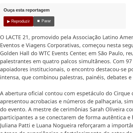
Ouça esta reportagem
⏹ Parar
▶ Reproduzir
O LACTE 21, promovido pela
Associação Latino Amer
Eventos e Viagens Corporativas
, começou nesta segu
Golden Hall do
WTC Events Center
, em
São Paulo
, r
palestrantes em quatro palcos simultâneos. Com 97
apoiadores institucionais, o encontro destacou-se 
intensa, que combinou palestras, painéis, debates e 
A abertura oficial contou com espetáculo do
Cirque 
apresentou acrobacias e números de palhaçaria, sim
do evento. A mestre de cerimônias Sarah Oliveira c
participantes a se conectarem de forma autêntica 
Juliana Patti e Luana Nogueira reforçaram a importâ