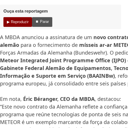
Ouça esta reportagem
⏹ Parar
▶ Reproduzir
A MBDA anunciou a assinatura de um
novo contrat
alemão
para o fornecimento de
mísseis ar-ar METE
Forças Armadas da Alemanha (Bundeswehr). O pedido
Meteor Integrated Joint Programme Office (IJPO)
Gabinete Federal Alemão de Equipamentos, Tecno
Informação e Suporte em Serviço (BAAINBw)
, ref
programa europeu, já consolidado entre seis países 
Em nota,
Éric Béranger, CEO da MBDA
, destacou:
“Este novo contrato da Alemanha reflete a confianç
programa que reúne tecnologias de ponta de seis n
METEOR é um exemplo marcante da força da colabor