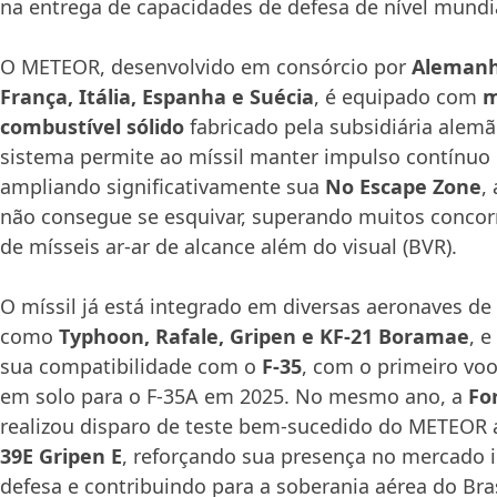
na entrega de capacidades de defesa de nível mundia
O METEOR, desenvolvido em consórcio por
Alemanh
França, Itália, Espanha e Suécia
, é equipado com
m
combustível sólido
fabricado pela subsidiária alem
sistema permite ao míssil manter impulso contínuo 
ampliando significativamente sua
No Escape Zone
,
não consegue se esquivar, superando muitos conco
de mísseis ar-ar de alcance além do visual (BVR).
O míssil já está integrado em diversas aeronaves de
como
Typhoon, Rafale, Gripen e KF-21 Boramae
, 
sua compatibilidade com o
F-35
, com o primeiro voo
em solo para o F-35A em 2025. No mesmo ano, a
Fo
realizou disparo de teste bem-sucedido do METEOR a
39E Gripen E
, reforçando sua presença no mercado i
defesa e contribuindo para a soberania aérea do Bras