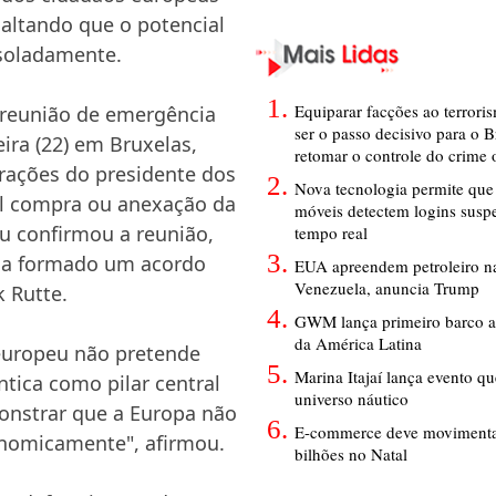
saltando que o potencial
isoladamente.
Equiparar facções ao terrori
reunião de emergência
ser o passo decisivo para o B
eira (22) em Bruxelas,
retomar o controle do crime
rações do presidente dos
Nova tecnologia permite que 
el compra ou anexação da
móveis detectem logins susp
u confirmou a reunião,
tempo real
via formado um acordo
EUA apreendem petroleiro na
Venezuela, anuncia Trump
k Rutte.
GWM lança primeiro barco a
da América Latina
 europeu não pretende
Marina Itajaí lança evento q
ntica como pilar central
universo náutico
onstrar que a Europa não
E-commerce deve movimenta
onomicamente", afirmou.
bilhões no Natal