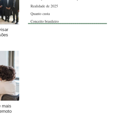
Realidade de 2025
Quanto custa
Conceito brasileiro
visar
sões
e mais
remoto