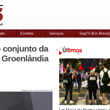
ado
Eventos
Serviços
SegTV [Em Breve]
 conjunto da
 Groenlândia
@agência segnews/arquivo
Lei Maria da Penha chega 