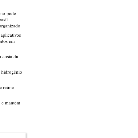
smo pode
rasil
 organizado
aplicativos
eitos em
 costa da
 hidrogênio
ue reúne
% e mantém