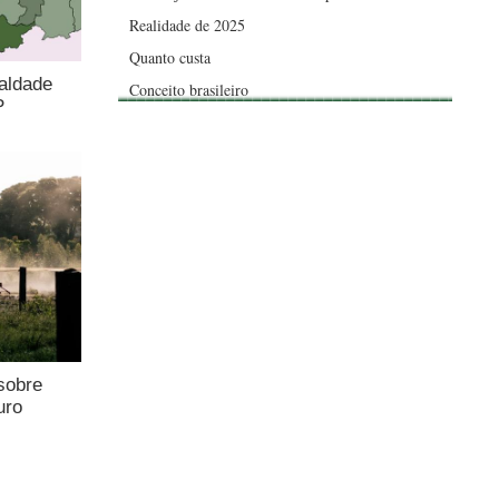
Realidade de 2025
Quanto custa
aldade
Conceito brasileiro
P
sobre
uro