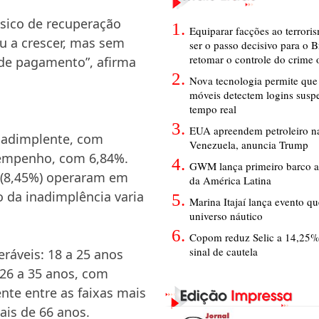
sico de recuperação
Equiparar facções ao terrori
ou a crescer, mas sem
ser o passo decisivo para o B
retomar o controle do crime
 de pagamento”, afirma
Nova tecnologia permite que 
móveis detectem logins susp
tempo real
EUA apreendem petroleiro na
nadimplente, com
Venezuela, anuncia Trump
sempenho, com 6,84%.
GWM lança primeiro barco a
e (8,45%) operaram em
da América Latina
 da inadimplência varia
Marina Itajaí lança evento q
universo náutico
Copom reduz Selic a 14,25
sinal de cautela
eráveis: 18 a 25 anos
26 a 35 anos, com
nte entre as faixas mais
is de 66 anos.