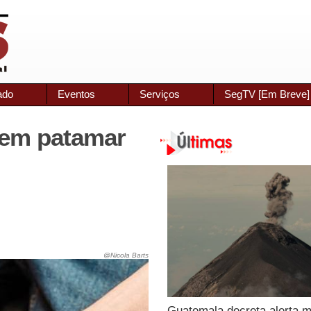
ado
Eventos
Serviços
SegTV [Em Breve]
 em patamar
@Nicola Barts
Guatemala decreta alerta 