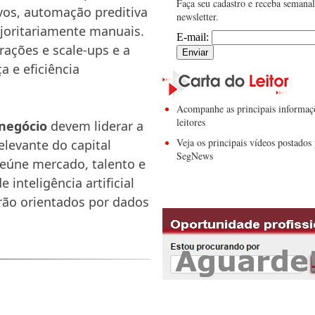
Faça seu cadastro e receba semana
vos, automação preditiva
newsletter.
joritariamente manuais.
E-mail:
rações e scale-ups e a
 e eficiência
Acompanhe as principais informaç
leitores
onegócio
devem liderar a
Veja os principais vídeos postados 
elevante do capital
SegNews
reúne mercado, talento e
inteligência artificial
rão orientados por dados