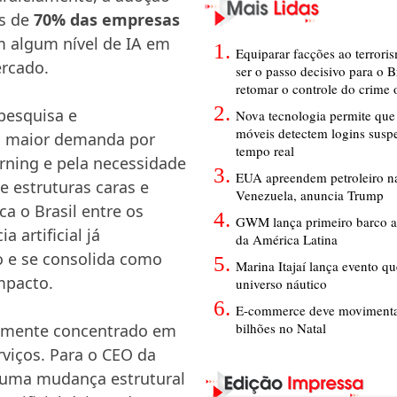
is de
70% das empresas
am algum nível de IA em
Equiparar facções ao terrori
ercado.
ser o passo decisivo para o B
retomar o controle do crime
pesquisa e
Nova tecnologia permite que 
móveis detectem logins susp
a maior demanda por
tempo real
arning e pela necessidade
EUA apreendem petroleiro na
 estruturas caras e
Venezuela, anuncia Trump
ca o Brasil entre os
GWM lança primeiro barco a
 artificial já
da América Latina
 e se consolida como
Marina Itajaí lança evento q
mpacto.
universo náutico
E-commerce deve movimenta
bilhões no Natal
lmente concentrado em
rviços. Para o CEO da
 uma mudança estrutural