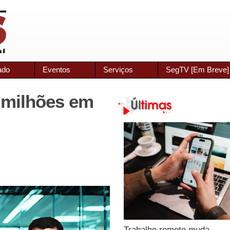
ado
Eventos
Serviços
SegTV [Em Breve]
6 milhões em
Trabalho remoto muda