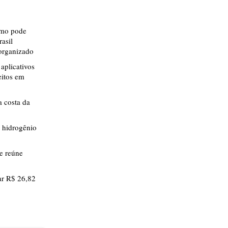
smo pode
rasil
 organizado
aplicativos
eitos em
 costa da
 hidrogênio
ue reúne
r R$ 26,82