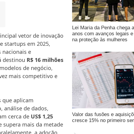
Lei Maria da Penha chega 
anos com avanços legais e 
rincipal vetor de inovação
na proteção às mulheres
de startups em 2025,
 nacionais e
á destinou
R$ 16 milhões
 modelos de negócio,
ez mais competitivo e
s que aplicam
, análise de dados,
Valor das fusões e aquisiç
ram cerca de
US$ 1,25
cresce 15% no primeiro se
e supera mais da metade
aralelamente, a adoção