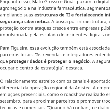
Enquanto isso, Mato Grosso e Goiás puxam a digital
agronegócio e na indústria farmacêutica, segmento
ampliando suas
estruturas de TI e fortalecendo ini
segurança cibernética
. A busca por infraestrutura, 
proteção contra ataques cresce entre empresas públi
impulsionada pela escalada de incidentes digitais no
Para Figueira, essa evolução também está associad
parceiros locais. “As revendas e integradores enten
que
proteger dados é proteger o negócio
. A segur
ocupar o centro da estratégia”, destaca.
O relacionamento estreito com os canais é aponta
diferencial da operação regional da Adistec. A empr
em ações presenciais, como o roadshow realizado em
setembro, para aproximar parceiros e promover troc
técnicas e comerciais. “Quando há confiança e diálo