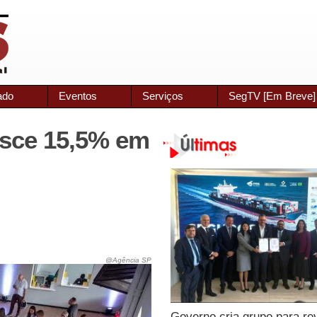
ado
Eventos
Serviços
SegTV [Em Breve]
esce 15,5% em
@Agência SP
Governo cria grupo para re