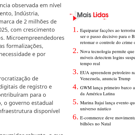
cia observada em nível
nto, Indústria,
 marca de 2 milhões de
2025, com crescimento
Equiparar facções ao terrori
ser o passo decisivo para o B
ços. Microempreendedores
retomar o controle do crime
as formalizações,
Nova tecnologia permite que 
necessidade e por
móveis detectem logins susp
tempo real
EUA apreendem petroleiro na
rocratização de
Venezuela, anuncia Trump
gitais de registro e
GWM lança primeiro barco a
da América Latina
ntribuíram para o
, o governo estadual
Marina Itajaí lança evento q
universo náutico
nfraestrutura disponível
E-commerce deve movimenta
bilhões no Natal