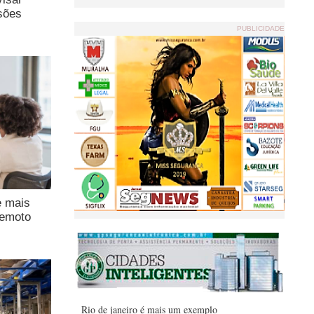
sões
PUBLICIDADE
e mais
remoto
Rio de janeiro é mais um exemplo