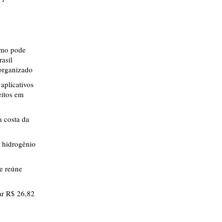
smo pode
rasil
 organizado
aplicativos
eitos em
 costa da
 hidrogênio
ue reúne
r R$ 26,82