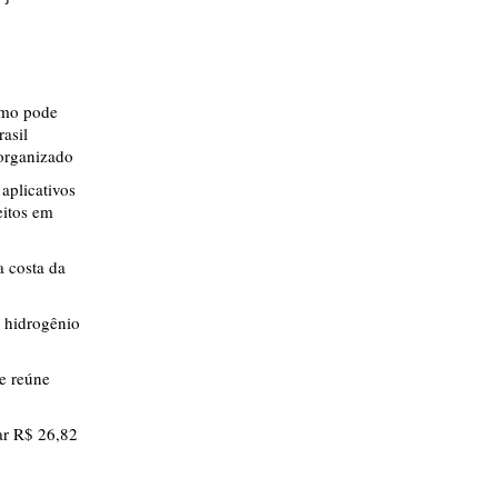
smo pode
rasil
 organizado
aplicativos
eitos em
 costa da
 hidrogênio
ue reúne
r R$ 26,82