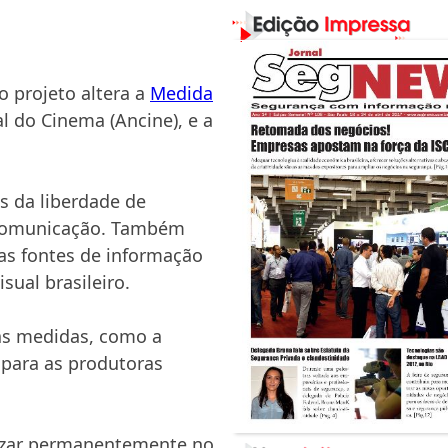
o projeto altera a
Medida
l do Cinema (Ancine), e a
os da liberdade de
de comunicação. Também
das fontes de informação
sual brasileiro.
as medidas, como a
 para as produtoras
ilizar permanentemente no