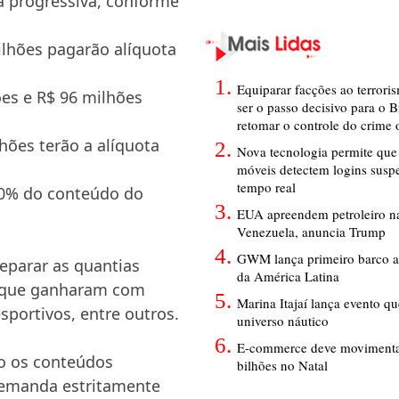
a progressiva, conforme
lhões pagarão alíquota
Equiparar facções ao terrori
es e R$ 96 milhões
ser o passo decisivo para o B
retomar o controle do crime
lhões terão a alíquota
Nova tecnologia permite que 
móveis detectem logins susp
tempo real
50% do conteúdo do
EUA apreendem petroleiro na
Venezuela, anuncia Trump
GWM lança primeiro barco a
eparar as quantias
da América Latina
o que ganharam com
Marina Itajaí lança evento q
sportivos, entre outros.
universo náutico
E-commerce deve movimenta
mo os conteúdos
bilhões no Natal
 demanda estritamente