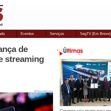
ado
Eventos
Serviços
SegTV [Em Breve]
ança de
de streaming
@Depositphotos
Governo cria grupo para re