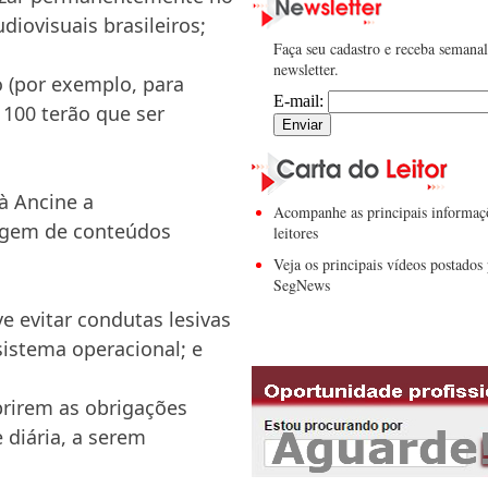
iovisuais brasileiros;
Faça seu cadastro e receba semana
newsletter.
o (por exemplo, para
E-mail:
100 terão que ser
à Ancine a
Acompanhe as principais informaç
tagem de conteúdos
leitores
Veja os principais vídeos postados 
SegNews
e evitar condutas lesivas
sistema operacional; e
prirem as obrigações
e diária, a serem