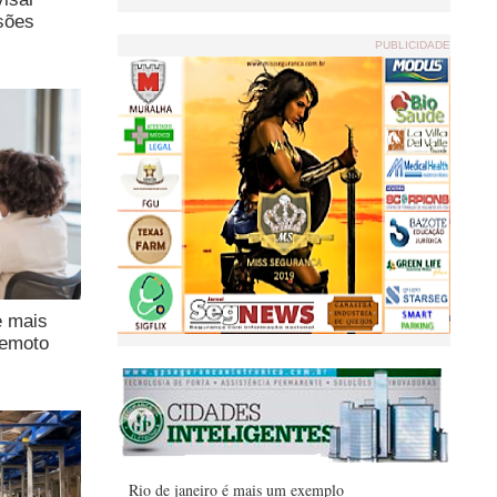
sões
PUBLICIDADE
e mais
remoto
Rio de janeiro é mais um exemplo