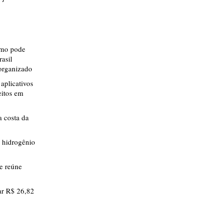
smo pode
rasil
 organizado
aplicativos
eitos em
 costa da
 hidrogênio
ue reúne
r R$ 26,82