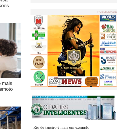
sões
PUBLICIDADE
e mais
remoto
Rio de janeiro é mais um exemplo