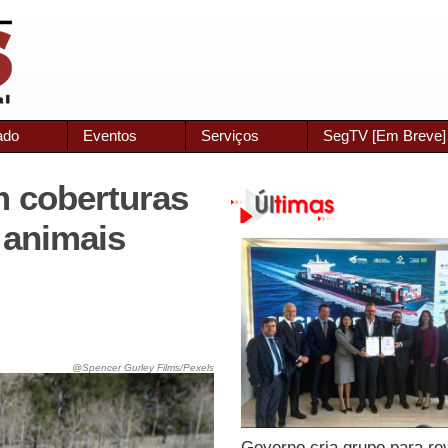
ado
Eventos
Serviços
SegTV [Em Breve]
m coberturas
 animais
@Spencer Gurley Films/Pexels
Governo cria grupo para re