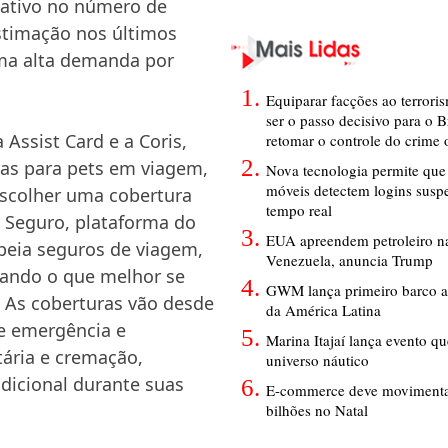
cativo no número de
stimação nos últimos
ma alta demanda por
Equiparar facções ao terrori
ser o passo decisivo para o B
Assist Card e a Coris,
retomar o controle do crime
as para pets em viagem,
Nova tecnologia permite que 
móveis detectem logins susp
escolher uma cobertura
tempo real
r Seguro, plataforma do
EUA apreendem petroleiro na
peia seguros de viagem,
Venezuela, anuncia Trump
cando o que melhor se
GWM lança primeiro barco a
. As coberturas vão desde
da América Latina
e emergência e
Marina Itajaí lança evento q
tária e cremação,
universo náutico
dicional durante suas
E-commerce deve movimenta
bilhões no Natal