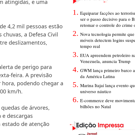
m atingidas, e uma
Equiparar facções ao terrori
ser o passo decisivo para o B
retomar o controle do crime
 de 4,2 mil pessoas estão
 chuvas, a Defesa Civil
Nova tecnologia permite que 
móveis detectem logins susp
ntre deslizamentos,
tempo real
EUA apreendem petroleiro na
Venezuela, anuncia Trump
erta de perigo para
GWM lança primeiro barco a
xta-feira. A previsão
da América Latina
or hora, podendo chegar a
Marina Itajaí lança evento q
100 km/h.
universo náutico
E-commerce deve movimenta
bilhões no Natal
 quedas de árvores,
a e descargas
 estado de atenção