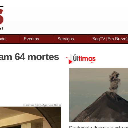
ado
Eventos
Serviços
SegTV [Em Breve]
ram 64 mortes
© Tomaz Silva/Agência Brasil
Guatemala decreta alerta 