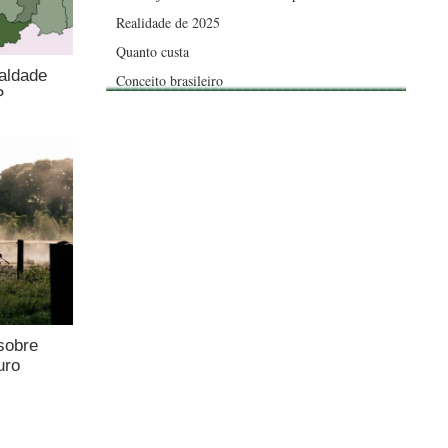
Realidade de 2025
Quanto custa
aldade
Conceito brasileiro
P
sobre
uro