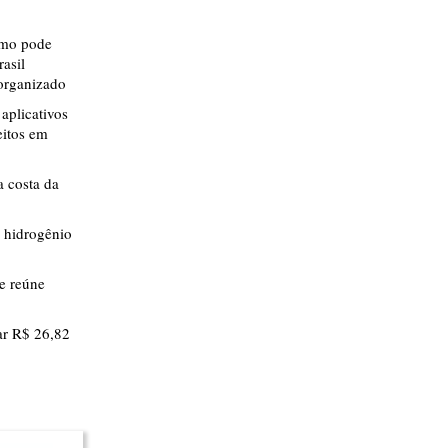
smo pode
rasil
 organizado
aplicativos
eitos em
 costa da
 hidrogênio
ue reúne
r R$ 26,82