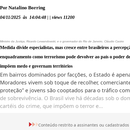
Natalino Borring
Por
04/11/2025 às 14:04:48 | | views 11200
Ministro da Justiça, Ricardo Lewandowski, e o governador do Rio de Janeiro, Cláudio Castro
Medida divide especialistas, mas cresce entre brasileiros a percepç
enquadramento como terrorismo pode devolver ao país o poder de
impõem medo e governam territórios
Em bairros dominados por facções, o Estado é ape
Moradores vivem sob toque de recolher, comerciant
proteção” e jovens são cooptados para o tráfico com
de sobrevivência. O Brasil vive há décadas sob o do
cartéis do crime, que impõem o terror e...
Conteúdo restrito a assinantes ou cadastrados