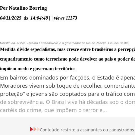
Natalino Borring
Por
04/11/2025 às 14:04:48 | | views 11173
Ministro da Justiça, Ricardo Lewandowski, e o governador do Rio de Janeiro, Cláudio Castro
Medida divide especialistas, mas cresce entre brasileiros a percepç
enquadramento como terrorismo pode devolver ao país o poder de
impõem medo e governam territórios
Em bairros dominados por facções, o Estado é ape
Moradores vivem sob toque de recolher, comerciant
proteção” e jovens são cooptados para o tráfico com
de sobrevivência. O Brasil vive há décadas sob o do
cartéis do crime, que impõem o terror e...
Conteúdo restrito a assinantes ou cadastrados