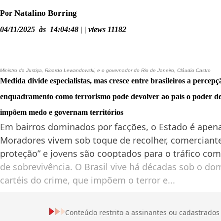
Natalino Borring
Por
04/11/2025 às 14:04:48 | | views 11182
Ministro da Justiça, Ricardo Lewandowski, e o governador do Rio de Janeiro, Cláudio Castro
Medida divide especialistas, mas cresce entre brasileiros a percepç
enquadramento como terrorismo pode devolver ao país o poder de
impõem medo e governam territórios
Em bairros dominados por facções, o Estado é ape
Moradores vivem sob toque de recolher, comerciant
proteção” e jovens são cooptados para o tráfico com
de sobrevivência. O Brasil vive há décadas sob o do
cartéis do crime, que impõem o terror e...
Conteúdo restrito a assinantes ou cadastrados