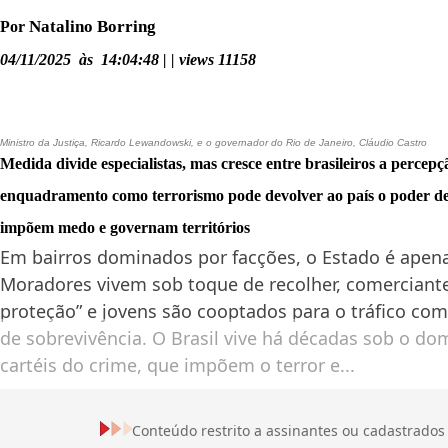
Natalino Borring
Por
04/11/2025 às 14:04:48 | | views 11158
Ministro da Justiça, Ricardo Lewandowski, e o governador do Rio de Janeiro, Cláudio Castro
Medida divide especialistas, mas cresce entre brasileiros a percepç
enquadramento como terrorismo pode devolver ao país o poder de
impõem medo e governam territórios
Em bairros dominados por facções, o Estado é ape
Moradores vivem sob toque de recolher, comerciant
proteção” e jovens são cooptados para o tráfico com
de sobrevivência. O Brasil vive há décadas sob o do
cartéis do crime, que impõem o terror e...
Conteúdo restrito a assinantes ou cadastrados