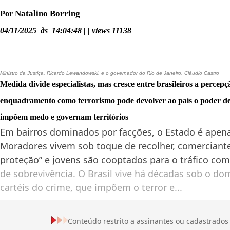
Natalino Borring
Por
04/11/2025 às 14:04:48 | | views 11138
Ministro da Justiça, Ricardo Lewandowski, e o governador do Rio de Janeiro, Cláudio Castro
Medida divide especialistas, mas cresce entre brasileiros a percepç
enquadramento como terrorismo pode devolver ao país o poder de
impõem medo e governam territórios
Em bairros dominados por facções, o Estado é ape
Moradores vivem sob toque de recolher, comerciant
proteção” e jovens são cooptados para o tráfico com
de sobrevivência. O Brasil vive há décadas sob o do
cartéis do crime, que impõem o terror e...
Conteúdo restrito a assinantes ou cadastrados