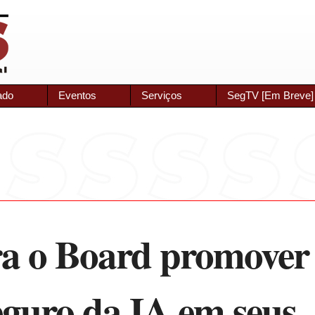
ado
Eventos
Serviços
SegTV [Em Breve]
ra o Board promover
seguro da IA em seus