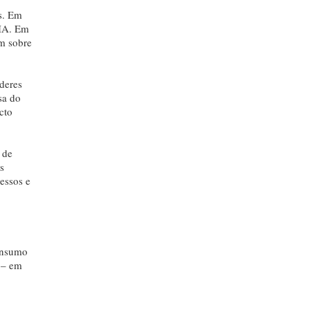
s. Em
 IA. Em
am sobre
deres
sa do
cto
 de
s
essos e
consumo
 – em