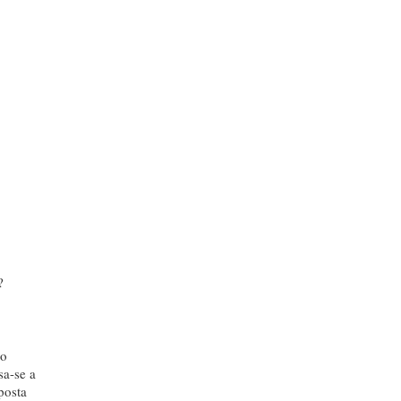
?
do
sa-se a
posta