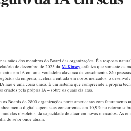
ão nas mãos dos membros do Board das organizações. É a resposta natural
 relatório de dezembro de 2025 da
McKinsey
enfatiza que somente os 
timentos em IA em uma verdadeira alavanca de crescimento. São pessoa
egócios da empresa, acelera a entrada em novos mercados, o desenvol
a IA não é uma coisa única. É um sistema que compreende a própria tecn
 criados pela própria IA – sobre os quais ela atua.
os Boards de 2800 organizações norte-americanas com faturamento a
onhecimento digital supera seus concorrentes em 10,9% no retorno sobr
m modelos obsoletos, da capacidade de atuar em novos mercados. As em
ia do setor onde atuam.