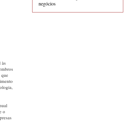
negócios
 às
membros
s que
vimento
ologia,
nual
e o
presas