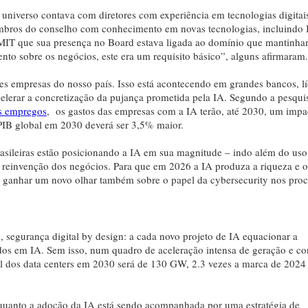
universo contava com diretores com experiência em tecnologias digitai
mbros do conselho com conhecimento em novas tecnologias, incluindo
o MIT que sua presença no Board estava ligada ao domínio que mantinh
nto sobre os negócios, este era um requisito básico”, alguns afirmaram.
s empresas do nosso país. Isso está acontecendo em grandes bancos, lí
celerar a concretização da pujança prometida pela IA. Segundo a pesqui
os empregos
, os gastos das empresas com a IA terão, até 2030, um impa
PIB global em 2030 deverá ser 3,5% maior.
rasileiras estão posicionando a IA em sua magnitude – indo além do uso
reinvenção dos negócios. Para que em 2026 a IA produza a riqueza e o
ganhar um novo olhar também sobre o papel da cybersecurity nos proc
A, segurança digital by design: a cada novo projeto de IA equacionar a
eados em IA. Sem isso, num quadro de aceleração intensa de geração e 
al dos data centers em 2030 será de 130 GW, 2.3 vezes a marca de 2024
quanto a adoção da IA está sendo acompanhada por uma estratégia de