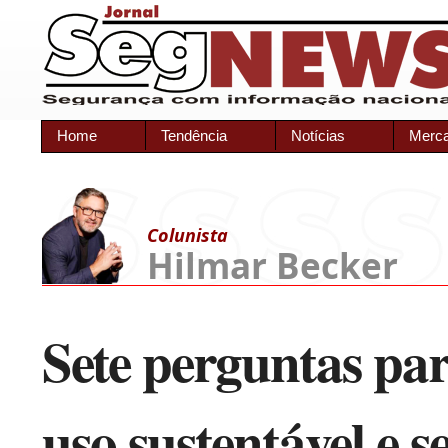
Home
Tendência
Notícias
Merc
Colunista
Hilmar Becker
Sete perguntas pa
uso sustentável e 