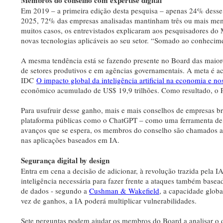
Membros do conselho com expertise digital
Em 2019 – a primeira edição desta pesquisa – apenas 24% desse 
2025, 72% das empresas analisadas mantinham três ou mais me
muitos casos, os entrevistados explicaram aos pesquisadores d
novas tecnologias aplicáveis ao seu setor. “Somado ao conhecime
A mesma tendência está se fazendo presente no Board das maiore
de setores produtivos e em agências governamentais. A meta é a
IDC
O impacto global da inteligência artificial na economia e n
econômico acumulado de US$ 19,9 trilhões. Como resultado, o 
Para usufruir desse ganho, mais e mais conselhos de empresas b
plataforma públicas como o ChatGPT – como uma ferramenta de 
avanços que se espera, os membros do conselho são chamados a 
nas aplicações baseados em IA.
Segurança digital by design
Entra em cena a decisão de adicionar, à revolução trazida pela I
inteligência necessária para fazer frente a ataques também bas
de dados - segundo a
Cushman & Wakefield
, a capacidade glob
vez de ganhos, a IA poderá multiplicar vulnerabilidades.
Sete perguntas podem ajudar os membros do Board a analisar o 