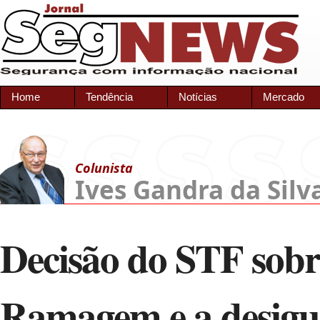
Home
Tendência
Notícias
Mercado
Colunista
Ives Gandra da Silv
Decisão do STF sob
Ramagem e a desigua