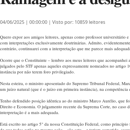
04/06/2025 | 00:00:00 | Visto por: 10859 leitores
Quero expor aos amigos leitores, apenas como professor universitário e a
com interpretações exclusivamente doutrinárias. Admito, evidentement
contrário, continuarei com a interpretação que me parece mais adequad
Ocorre que o Constituinte – lembro aos meus leitores que acompanhei a 
julgados pelo STF apenas aqueles expressamente nomeados no artigo 102,
instância por não terem foro privilegiado.
Nesta esteira, o ministro aposentado do Supremo Tribunal Federal, Marc
um juízo natural (que é o juízo em primeira instância), na competência
Tenho defendido posição idêntica ao do ministro Marco Aurélio, que fo
Direito e Economia. O julgamento recente da Suprema Corte, no caso 
interpretação é a mais adequada.
Está escrito no artigo 5° da nossa Constituição Federal, como princípio
de que todos estão na mesma ação – são sete – e teriam cometido, seg